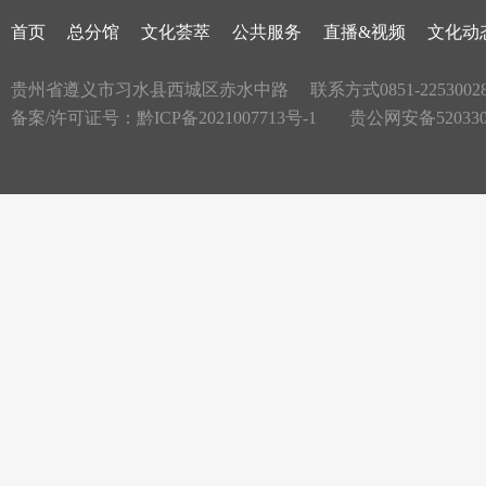
首页
总分馆
文化荟萃
公共服务
直播&视频
文化动
贵州省遵义市习水县西城区赤水中路
联系方式0851-2253002
备案/许可证号：
黔ICP备2021007713号-1
贵公网安备5203300