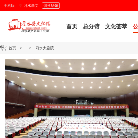
手机版
习水群文
切换场馆
首页
总分馆
文化荟萃
首页
>
>
习水大剧院